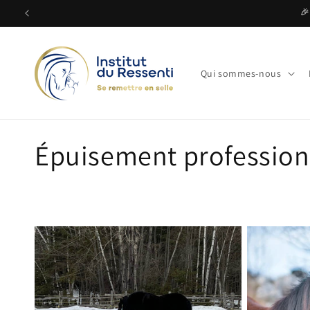
et
🎉
passer
au
contenu
Qui sommes-nous
C
Épuisement profession
o
l
l
e