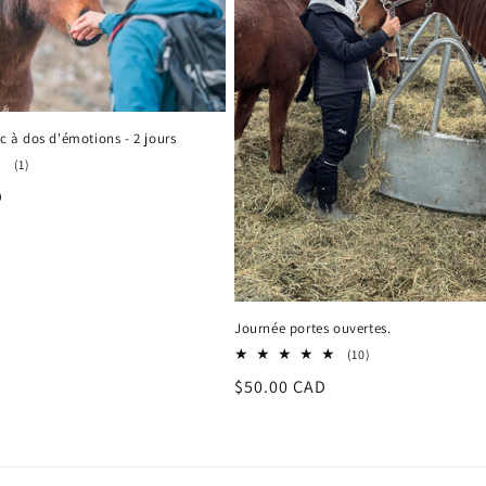
ac à dos d'émotions - 2 jours
1
(1)
total
D
des
critiques
Journée portes ouvertes.
10
(10)
total
Prix
$50.00 CAD
des
critiques
habituel