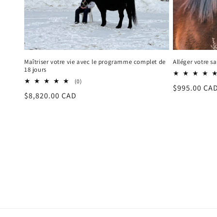
c
t
i
Maîtriser votre vie avec le programme complet de
Alléger votre s
18 jours
0
(0)
o
Prix
$995.00 CA
total
Prix
$8,820.00 CAD
des
habituel
critiques
habituel
n
: