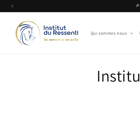
et
🎉
passer
au
contenu
Qui sommes-nous
Instit